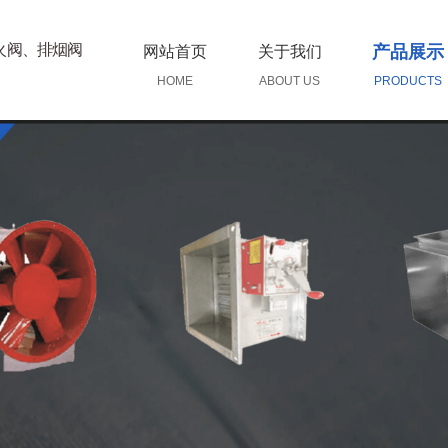
火阀、排烟阀
产品展示
网站首页
关于我们
HOME
ABOUT US
PRODUCTS