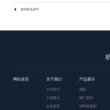
圆环散流器P6
网站首页
关于我们
产品展示
公司简介
风机
工场展示
阀门系列
企业资质
消声器系列