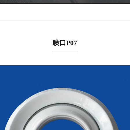
喷口P07